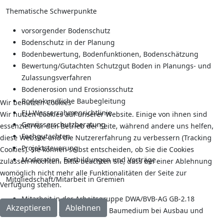
Thematische Schwerpunkte
vorsorgender Bodenschutz
Bodenschutz in der Planung
Bodenbewertung, Bodenfunktionen, Bodenschätzung
Bewertung/Gutachten Schutzgut Boden in Planungs- und
Zulassungsverfahren
Bodenerosion und Erosionsschutz
Bodenkundliche Baubegleitung
Wir benutzen Cookies
EU-Wasserrahmenrichtlinie
Wir nutzen Cookies auf unserer Website. Einige von ihnen sind
Gewässerschutzberatung
essenziell für den Betrieb der Seite, während andere uns helfen,
Fachgutachten
diese Website und die Nutzererfahrung zu verbessern (Tracking
Projektsteuerung
Cookies). Sie können selbst entscheiden, ob Sie die Cookies
Moderation, Fortbildungen und Vorträge
zulassen möchten. Bitte beachten Sie, dass bei einer Ablehnung
womöglich nicht mehr alle Funktionalitäten der Seite zur
Mitgliedschaft/Mitarbeit in Gremien
Verfügung stehen.
Mitarbeit in der Arbeitsgruppe DWA/BVB-AG GB-2.18
Akzeptieren
Ablehnen
„Boden als Schutzgut und Baumedium bei Ausbau und