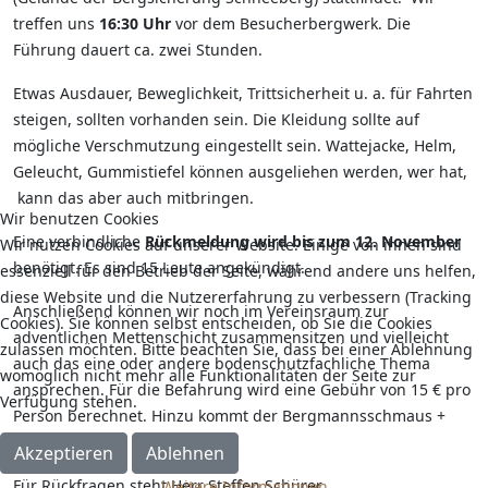
treffen uns
16:30 Uhr
vor dem Besucherbergwerk. Die
Führung dauert ca. zwei Stunden.
Etwas Ausdauer, Beweglichkeit, Trittsicherheit u. a. für Fahrten
steigen, sollten vorhanden sein. Die Kleidung sollte auf
mögliche Verschmutzung eingestellt sein. Wattejacke, Helm,
Geleucht, Gummistiefel können ausgeliehen werden, wer hat,
kann das aber auch mitbringen.
Wir benutzen Cookies
Eine verbindliche
Rückmeldung wird bis zum 12. November
Wir nutzen Cookies auf unserer Website. Einige von ihnen sind
benötigt. Es sind 15 Leute angekündigt.
essenziell für den Betrieb der Seite, während andere uns helfen,
diese Website und die Nutzererfahrung zu verbessern (Tracking
Anschließend können wir noch im Vereinsraum zur
Cookies). Sie können selbst entscheiden, ob Sie die Cookies
adventlichen Mettenschicht zusammensitzen und vielleicht
zulassen möchten. Bitte beachten Sie, dass bei einer Ablehnung
auch das eine oder andere bodenschutzfachliche Thema
womöglich nicht mehr alle Funktionalitäten der Seite zur
ansprechen. Für die Befahrung wird eine Gebühr von 15 € pro
Verfügung stehen.
Person berechnet. Hinzu kommt der Bergmannsschmaus +
Getränke.
Akzeptieren
Ablehnen
Für Rückfragen steht Herr Steffen Schürer
Weitere Informationen