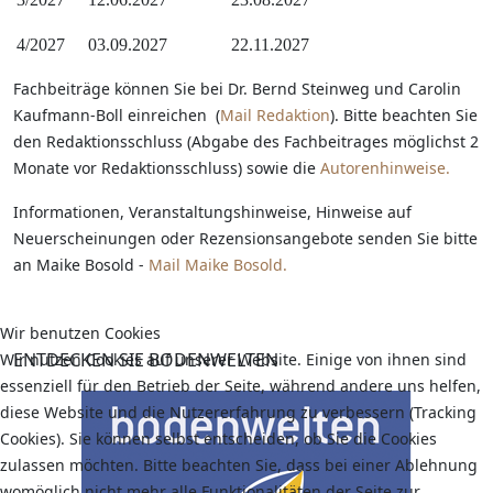
4/2027
03.09.2027
22.11.2027
Fachbeiträge können Sie bei Dr. Bernd Steinweg und Carolin
Kaufmann-Boll einreichen (
Mail Redaktion
). Bitte beachten Sie
den Redaktionsschluss (Abgabe des Fachbeitrages möglichst 2
Monate vor Redaktionsschluss) sowie die
Autorenhinweise.
Informationen, Veranstaltungshinweise, Hinweise auf
Neuerscheinungen oder Rezensionsangebote senden Sie bitte
an Maike Bosold -
Mail Maike Bosold.
Wir benutzen Cookies
ENTDECKEN SIE BODENWELTEN
Wir nutzen Cookies auf unserer Website. Einige von ihnen sind
essenziell für den Betrieb der Seite, während andere uns helfen,
diese Website und die Nutzererfahrung zu verbessern (Tracking
Cookies). Sie können selbst entscheiden, ob Sie die Cookies
zulassen möchten. Bitte beachten Sie, dass bei einer Ablehnung
womöglich nicht mehr alle Funktionalitäten der Seite zur