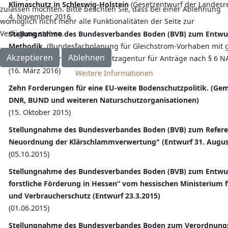
Klimaschutz in Schleswig-Holstein
(Gesetzentwurf der Landesr
zulassen möchten. Bitte beachten Sie, dass bei einer Ablehnung
4. November 2016
womöglich nicht mehr alle Funktionalitäten der Seite zur
Verfügung stehen.
Stellungnahme des Bundesverbandes Boden (BVB) zum Entwurf
Methodik.
(Bundesfachplanung für Gleichstrom-Vorhaben mit g
Akzeptieren
Ablehnen
Positionspapier der Bundesnetzagentur für Anträge nach § 6 N
(16. März 2016)
Weitere Informationen
Zehn Forderungen für eine EU-weite Bodenschutzpolitik.
(Gem
DNR, BUND und weiteren Naturschutzorganisationen)
(15. Oktober 2015)
Stellungnahme des Bundesverbandes Boden (BVB) zum Refere
Neuordnung der Klärschlammverwertung" (Entwurf 31. Augus
(05.10.2015)
Stellungnahme des Bundesverbandes Boden (BVB) zum Entwurf 
forstliche Förderung in Hessen“ vom hessischen Ministerium 
und Verbraucherschutz (Entwurf 23.3.2015)
(01.06.2015)
Stellungnahme des Bundesverbandes Boden zum Verordnungs