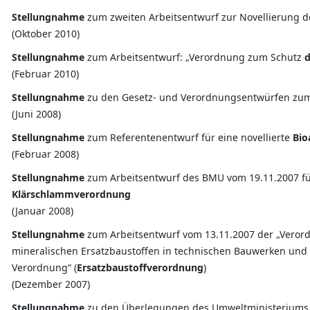
Stellungnahme
zum zweiten Arbeitsentwurf zur Novellierung 
(Oktober 2010)
Stellungnahme
zum Arbeitsentwurf: „Verordnung zum Schutz
d
(Februar 2010)
Stellungnahme
zu den Gesetz- und Verordnungsentwürfen z
(Juni 2008)
Stellungnahme
zum Referentenentwurf für eine novellierte
Bio
(Februar 2008)
Stellungnahme
zum Arbeitsentwurf des BMU vom 19.11.2007 für
Klärschlammverordnung
(Januar 2008)
Stellungnahme
zum Arbeitsentwurf vom 13.11.2007 der „Veror
mineralischen Ersatzbaustoffen in technischen Bauwerken un
Verordnung“ (
Ersatzbaustoffverordnung
)
(Dezember 2007)
Stellungnahme
zu den Überlegungen des Umweltministeriums 