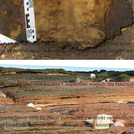
t-Reihe zum Thema "Boden des Jahres". Gerhard Milbert und Sonja
die Hintergründe zur Wahl des Boden des Jahres und erklären die 
ammlung sind noch bis zum 1. September möglich. Die Exkursion
ogische Dienst NRW ein Poster zum Boden des Jahres veröffentlicht
bereit oder ist als Printversion direkt dort zu bestellen: