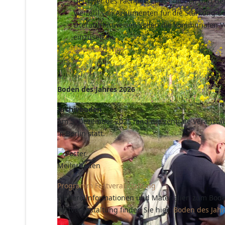
Der Flyer des Fachausschuss "Boden und Gese
Vielzahl von Argumenten für die Stärkung 
Literaturhinweisen sollen die kommunalen V
einzusetzen.
Download Flyer
Boden des Jahres 2026
Archivboden
Am 5. Dezember 2025 fand die zentrale Veranst
in Berlin statt.
Programm Festveranstaltung
Weitere Informationen und Materialien zum Bode
Festveranstaltung finden Sie hier:
Boden des Jahr