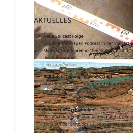
AKTUELLES
Neue Soilcast Folge
Es gibt einen neuen Podcast in der Soilcas
Medwedski erklären in "Die Kür der Krume" 
des Kuratoriums.
Link zum Podcast
BVB-Jahrestagung "Was uns trägt"
Anmeldungen zur Tagung und Mitgliedervers
jedoch ausgebucht!
Link zum Flyer
Poster zum Archivboden
Wie auch in den letzten Jahren hat der Geol
steht auf der Seite des GD NRW zum Download 
Link