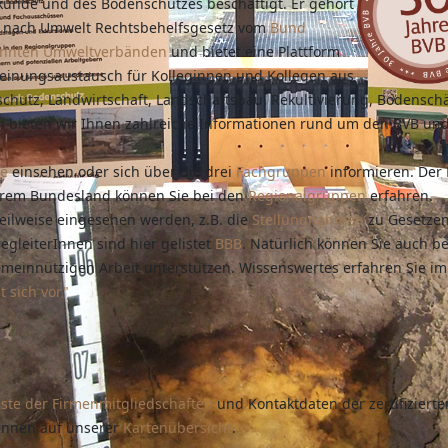
unde und des Bodenschutzes beschäftigt. Er gehört
 nach Umwelt Rechtsbehelfsgesetz vom
Bund
annten Umweltverbänden
und bietet eine Plattform
inungsaustausch für Kolleginnen und Kollegen aus
chutz, Landwirtschaft, Landschaftsbau, Rekultivierung, Bodensch
n bieten wir Ihnen zahlreiche Informationen rund um den BVB un
ne
einsehen oder sich über die drei
Fachgruppen
informieren. Der 
 Ihrem Bundesland können Sie bei den
Regionalgruppen
erfahren.
lweise eingesehen werden, z.B. die
Stellungnahmen
zu Gesetze
gleiterInnen sind hier gelistet
BBB
. Natürlich können Sie auch b
meinnützigen Arbeit unterstützen. Wissenswertes erfahren Sie im
 sich vor"
iste der Firmenmitgliedschaften
und Kontaktdaten der zertifizierte
innen auf unserer
Kartenübersicht
.