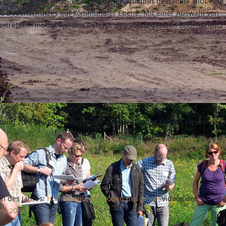
llschaft" des BVBs "Böden erhalten, Zukunft gestalten" gibt eine
des Bodenschutzes auf kommunaler Ebene. Mit einer Auswahl von
ertreter ermutigt werden sich für den vorsorgenden Bodenschutz
altung zum Weltbodentag in der Vertretung des Landes Hessen be
n des Jahres:
Homepage zum Boden des Jahres
Videos der
es 2026