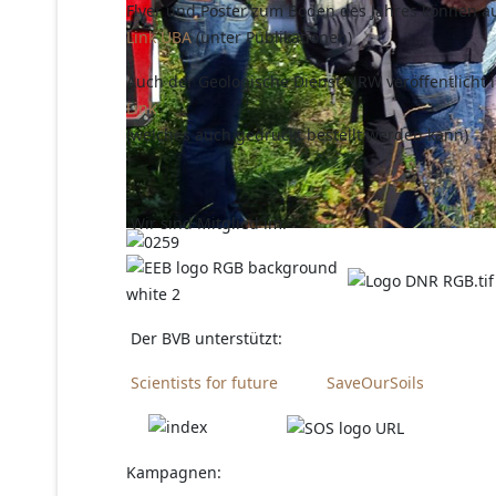
Flyer und Poster zum Boden des Jahres können 
Link UBA
(unter Publikationen)
Auch der Geologische Dienst NRW veröffentlicht 
Link
(welches auch gedruckt bestellt werden kann)
Wir sind Mitglied im:
Der BVB unterstützt:
Scientists for future
SaveOurSoils
Kampagnen: