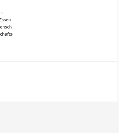
ls
 Essen
Mensch
chafts-