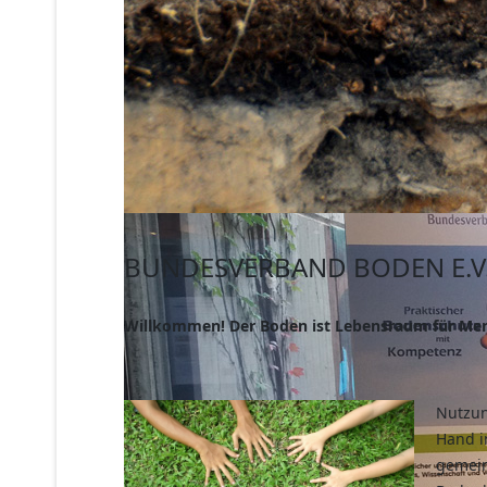
BUNDESVERBAND BODEN E.V
Willkommen! Der Boden ist Lebensraum für Men
Nutzun
Hand i
gemein