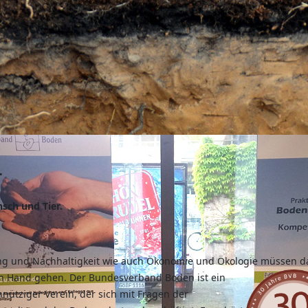
.
sch und Tier.
g und Nachhaltigkeit wie auch Ökonomie und Ökologie müssen d
n
Hand gehen. Der Bundesverband Boden ist ein
nütziger Verein, der sich mit Fragen der