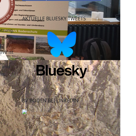
AKTUELLE BLUESKY TWEETS
ätzung,
d das
BVB ist
n und
eim
BV BODEN BEI LINKEDIN
n