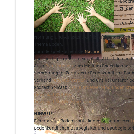
Bodenk
zu den
anerk
zum Me
Bodens
Normung und Altlasten. Auf den folgenden Seite
Thema Boden.
Zum Beispiel können Sie
Nachrichten und Termi
aber auch geografisch eingeteilt. Aktivitäten in
Auch
Publikationen
zum Medium Boden können tei
Verordnungen. Zertifizierte Bodenkundliche Baube
Verband
Mitglied werden
und uns bei unserer ge
Podcast Soilcast: "
Der Bundesverband Boden stellt
Download BVB-Flyer
Download Mitgliedsformular
HINWEIS
Experten für Bodenschutz finden Sie in unserer
L
Bodenkundlichen Baubegleiter und Baubegleiter